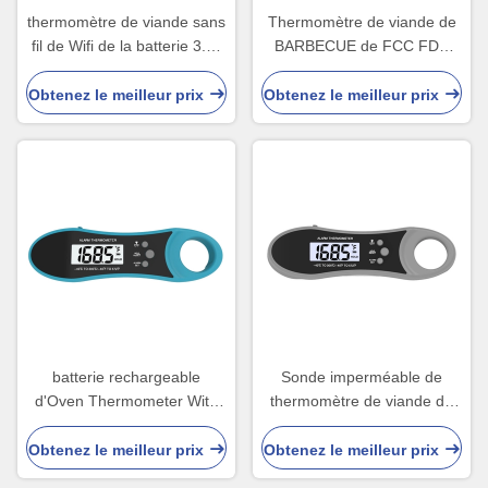
thermomètre de viande sans
Thermomètre de viande de
fil de Wifi de la batterie 3.7v
BARBECUE de FCC FDA
imperméable avec
ISO9001 Digital de RoHS de
l'affichage à LED
la CE avec le support arrière
Obtenez le meilleur prix
Obtenez le meilleur prix
batterie rechargeable
Sonde imperméable de
d'Oven Thermometer With
thermomètre de viande du
3.7V de BARBECUE de
BARBECUE IP67 double
Digital de sonde de 120mm
pour la nourriture de cuisine
Obtenez le meilleur prix
Obtenez le meilleur prix