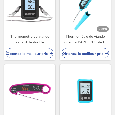
Vidéo
Thermomètre de viande
Thermomètre de viande
sans fil de double
droit de BARBECUE de la
BARBECUE de la sonde
sonde IP66 pour la cuisson
SS304 facile à griller
de nourriture de Kictchen
Obtenez le meilleur prix
Obtenez le meilleur prix