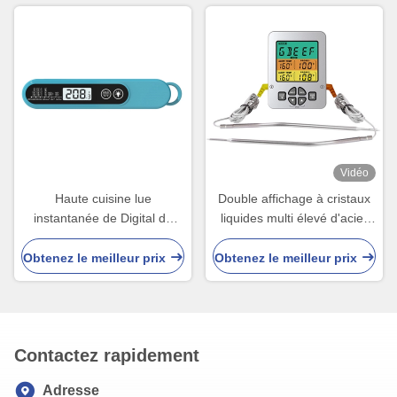
Vidéo
Haute cuisine lue
Double affichage à cristaux
instantanée de Digital de
liquides multi élevé d'acier
thermomètre de nourriture
inoxydable de la sonde 304
d'Accurancy 2-4s
de thermomètre de viande
Obtenez le meilleur prix
Obtenez le meilleur prix
de BARBECUE de Temp
Contactez rapidement
Adresse