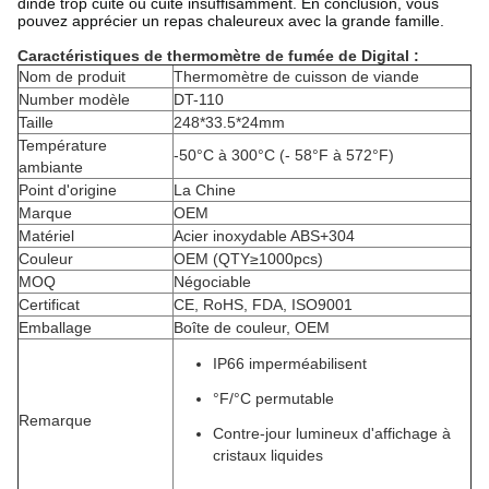
dinde trop cuite ou cuite insuffisamment. En conclusion, vous
pouvez apprécier un repas chaleureux avec la grande famille.
Caractéristiques
de
thermomètre de
fumée
de
Digital
:
Nom de produit
Thermomètre de cuisson de viande
Number modèle
DT-110
Taille
248*33.5*24mm
Température
-50°C à 300°C
(- 58°F à 572°F)
ambiante
Point d'origine
La Chine
Marque
OEM
Matériel
Acier inoxydable ABS+304
Couleur
OEM (QTY≥1000pcs)
MOQ
Négociable
Certificat
CE, RoHS, FDA, ISO9001
Emballage
Boîte de couleur, OEM
IP66 imperméabilisent
°F/°C permutable
Remarque
Contre-jour lumineux d'affichage à
cristaux liquides