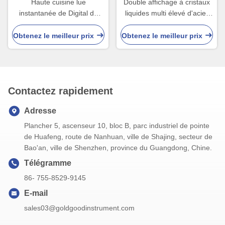
Haute cuisine lue
Double affichage à cristaux
instantanée de Digital de
liquides multi élevé d'acier
thermomètre de nourriture
inoxydable de la sonde 304
d'Accurancy 2-4s
de thermomètre de viande
Obtenez le meilleur prix
Obtenez le meilleur prix
de BARBECUE de Temp
Contactez rapidement
Adresse
Plancher 5, ascenseur 10, bloc B, parc industriel de pointe
de Huafeng, route de Nanhuan, ville de Shajing, secteur de
Bao'an, ville de Shenzhen, province du Guangdong, Chine.
Télégramme
86- 755-8529-9145
E-mail
sales03@goldgoodinstrument.com