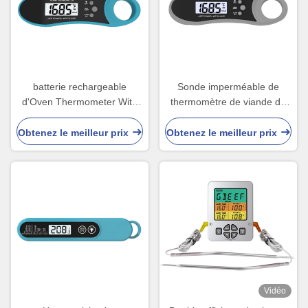
batterie rechargeable
Sonde imperméable de
d'Oven Thermometer With
thermomètre de viande du
3.7V de BARBECUE de
BARBECUE IP67 double
Digital de sonde de 120mm
pour la nourriture de cuisine
Obtenez le meilleur prix
Obtenez le meilleur prix
Vidéo