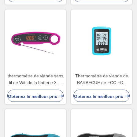
thermomètre de viande sans
Thermomètre de viande de
fil de Wifi de la batterie 3.7v
BARBECUE de FCC FDA
imperméable avec
ISO9001 Digital de RoHS de
l'affichage à LED
la CE avec le support arrière
Obtenez le meilleur prix
Obtenez le meilleur prix