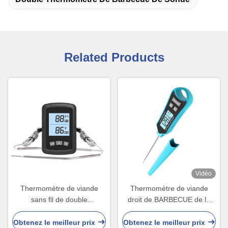
Related Products
Vidéo
Thermomètre de viande
Thermomètre de viande
sans fil de double
droit de BARBECUE de la
BARBECUE de la sonde
sonde IP66 pour la cuisson
SS304 facile à griller
de nourriture de Kictchen
Obtenez le meilleur prix
Obtenez le meilleur prix