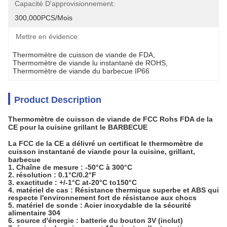
Capacité D'approvisionnement:
300,000PCS/mois
Mettre en évidence:
Thermomètre de cuisson de viande de FDA
, 
Thermomètre de viande lu instantané de ROHS
, 
Thermomètre de viande du barbecue IP66
Product Description
Thermomètre de cuisson de viande de FCC Rohs FDA de la
CE pour la cuisine grillant le BARBECUE
La FCC de la CE a délivré un certificat le thermomètre de
cuisson instantané de viande pour la cuisine, grillant,
barbecue
1.
Chaîne de mesure : -50°C à 300°C
2. résolution : 0.1°C/0.2°F
3. exactitude : +/-1°C at-20°C to150°C
4. matériel de cas : Résistance thermique superbe et ABS qui
respecte l'environnement fort de résistance aux chocs
5. matériel de sonde : Acier inoxydable de la sécurité
alimentaire 304
6. source d'énergie : batterie du bouton 3V (inclut)