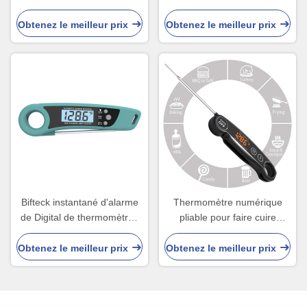
Digital de barbecue de
des liquides arrosent des
sucrerie réglé avec
ABS de sonde
Obtenez le meilleur prix
Obtenez le meilleur prix
l'affichage à cristaux liquides
de contre-jour
Bifteck instantané d'alarme
Thermomètre numérique
de Digital de thermomètres
pliable pour faire cuire
de cuisson de viande
l'affichage à LED de RoHS
utilisant la haute
de la CE d'USB de viande
Obtenez le meilleur prix
Obtenez le meilleur prix
température