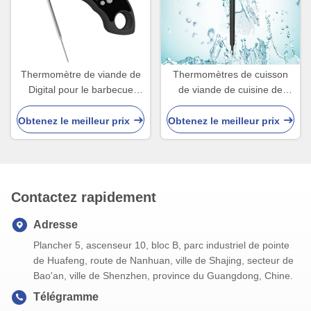
Thermomètre de viande de
Thermomètres de cuisson
Digital pour le barbecue
de viande de cuisine de
faisant cuire le liquide de gril
Digital IP66 pour le
bifteck/lait/liquide de Foody
Obtenez le meilleur prix
Obtenez le meilleur prix
Contactez rapidement
Adresse
Plancher 5, ascenseur 10, bloc B, parc industriel de pointe
de Huafeng, route de Nanhuan, ville de Shajing, secteur de
Bao'an, ville de Shenzhen, province du Guangdong, Chine.
Télégramme