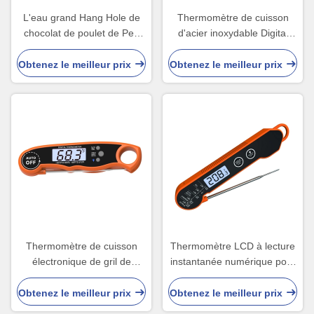
L'eau grand Hang Hole de
Thermomètre de cuisson
chocolat de poulet de Pen
d'acier inoxydable Digital
Digital Cooking
avec la sonde et la minuterie
Thermometer For
Obtenez le meilleur prix
Obtenez le meilleur prix
Thermomètre de cuisson
Thermomètre LCD à lecture
électronique de gril de
instantanée numérique pour
viande avec la sonde pour la
les bonbons de cuisine
sucrerie Rohs de nourriture
Thermomètre à viande pour
Obtenez le meilleur prix
Obtenez le meilleur prix
le gril