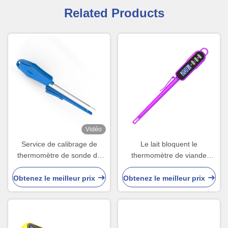
Related Products
Vidéo
Service de calibrage de
Le lait bloquent le
thermomètre de sonde de
thermomètre de viande
nourriture de Digital de thé
interne de Digital pour griller
avec la couverture 221mm
le fumeur en four
Obtenez le meilleur prix
Obtenez le meilleur prix