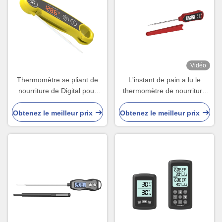
Vidéo
Thermomètre se pliant de
L'instant de pain a lu le
nourriture de Digital pour
thermomètre de nourriture
l'affichage à LED de sucrerie
de Digital pour la cuisson de
de barbecue de sonde de
cuisson imperméable
Obtenez le meilleur prix
Obtenez le meilleur prix
cuisine d'huile