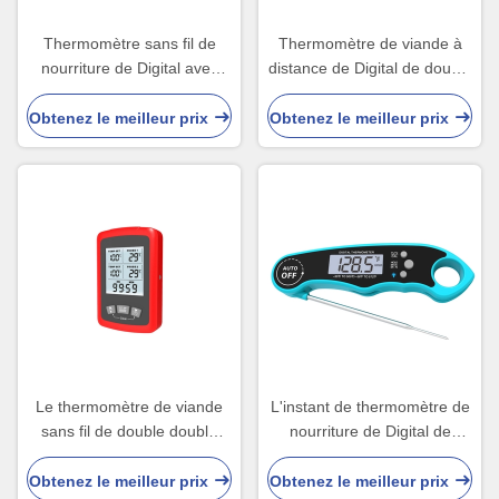
Thermomètre sans fil de
Thermomètre de viande à
nourriture de Digital avec
distance de Digital de double
l'alarme 300C
sonde de gril de Temp pour
Oven Wireless
Obtenez le meilleur prix
Obtenez le meilleur prix
Le thermomètre de viande
L'instant de thermomètre de
sans fil de double double
nourriture de Digital de
sonde avec 2 sondes
sonde de cuisine a lu le CE
éclairent la place à contre-
de viande de BARBECUE
Obtenez le meilleur prix
Obtenez le meilleur prix