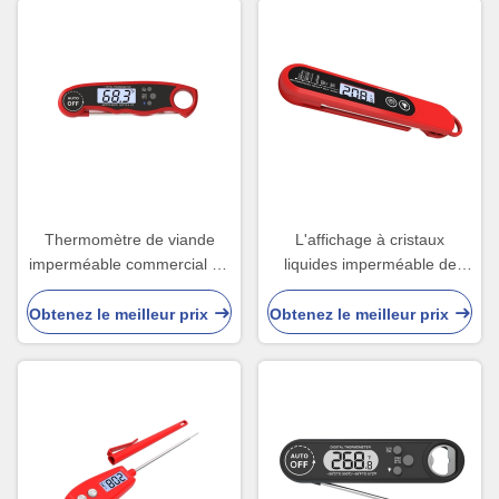
Thermomètre de viande
L'affichage à cristaux
imperméable commercial de
liquides imperméable de
Rohs pour le contre-jour
sonde de thermomètre de
d'affichage à cristaux
cuisson de Digital montrent
Obtenez le meilleur prix
Obtenez le meilleur prix
liquides de fumeur de poulet
45x20x170mm