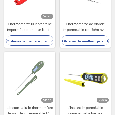
Vidéo
Thermomètre lu instantané
Thermomètre de viande
imperméable en four liquide
imperméable de Rohs avec
de cuisine de sucrerie de gril
la corde en four IP66 de la
de la Turquie
Turquie d'huile de poulet
Obtenez le meilleur prix
Obtenez le meilleur prix
Vidéo
Vidéo
L'instant a lu le thermomètre
L'instant imperméable
de viande imperméable Pen
commercial à hautes