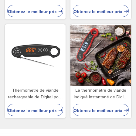
Body Shape 221x31x15mm
températures a lu le stylo de
thermomètre de poche de
Obtenez le meilleur prix
Obtenez le meilleur prix
Digital
Thermomètre de viande
Le thermomètre de viande
rechargeable de Digital pour
indiqué instantané de Digital
affichage d'affichage à
imperméabilisent ultra-
cristaux liquides de la
rapide avec le calibrage de
Obtenez le meilleur prix
Obtenez le meilleur prix
température de l'eau de
contre-jour
bifteck le grand LED