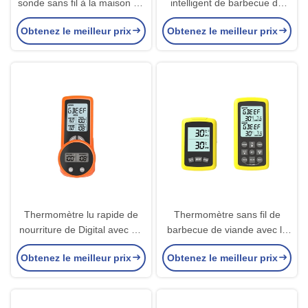
sonde sans fil à la maison de
intelligent de barbecue de
cuisine de Digital a lu le
long terme avec la cuisson à
Obtenez le meilleur prix
Obtenez le meilleur prix
thermomètre pour le cuisinier
double température
Thermomètre lu rapide de
Thermomètre sans fil de
nourriture de Digital avec de
barbecue de viande avec la
doubles sondes pour le four
sonde à double température
Obtenez le meilleur prix
Obtenez le meilleur prix
de fumeur de liquides