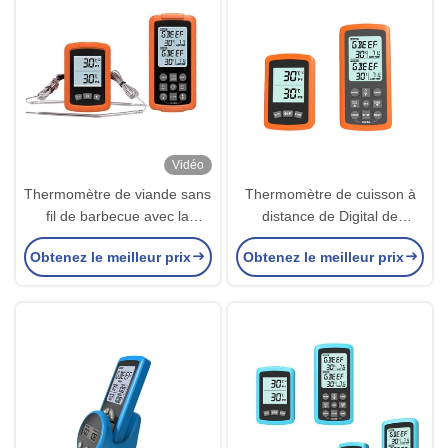
Vidéo
Thermomètre de viande sans
Thermomètre de cuisson à
fil de barbecue avec la
distance de Digital de
surveillance à basse
barbecue de barbecue pour
Obtenez le meilleur prix
Obtenez le meilleur prix
température d'alarme pour
le gril de silicone de viande
Oven Grill