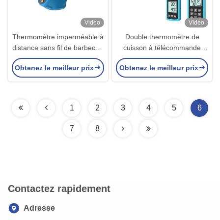
Vidéo
Vidéo
Thermomètre imperméable à
Double thermomètre de
distance sans fil de barbecue
cuisson à télécommande
de sonde de cuisine de
sans fil de viande de sondes
Obtenez le meilleur prix
Obtenez le meilleur prix
thermomètre de viande
pour la vaisselle de cuisine
1
2
3
4
5
6
7
8
Contactez rapidement
Adresse