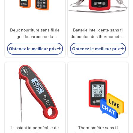
Deux nourriture sans fil de
Batterie intelligente sans fil
gril de barbecue du
de bouton des thermomètres
thermomètre 433mhz de
de cuisson de Bluetooth 3V
Obtenez le meilleur prix
Obtenez le meilleur prix
sonde
pour griller de BARBECUE
L'instant imperméable de
Thermomètre sans fil