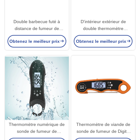
Double barbecue futé à
D'intérieur extérieur de
distance de fumeur de
double thermomètre
thermomètre de viande de
numérique de sonde de
Obtenez le meilleur prix
Obtenez le meilleur prix
sonde de Digital
thermomètre de BARBECUE
pour la cuisine
Thermomètre numérique de
Thermomètre de viande de
sonde de fumeur de
sonde de fumeur de Digital
BARBECUE double 150
double avec l'alarme