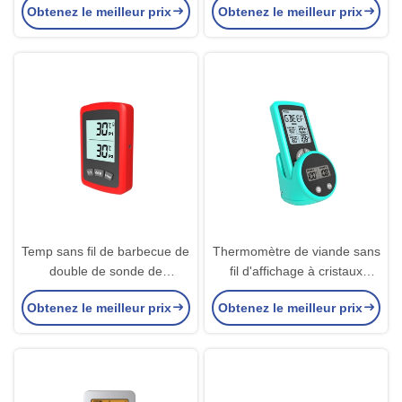
Obtenez le meilleur prix
Obtenez le meilleur prix
degrés de 200c Fordable
Temp sans fil de barbecue de
Thermomètre de viande sans
double de sonde de
fil d'affichage à cristaux
thermomètre de gril de
liquides avec le double
Obtenez le meilleur prix
Obtenez le meilleur prix
Digital d'APPLI thermomètre
fumeur de gril de sonde de
de wifi
télédétecteur magnétique