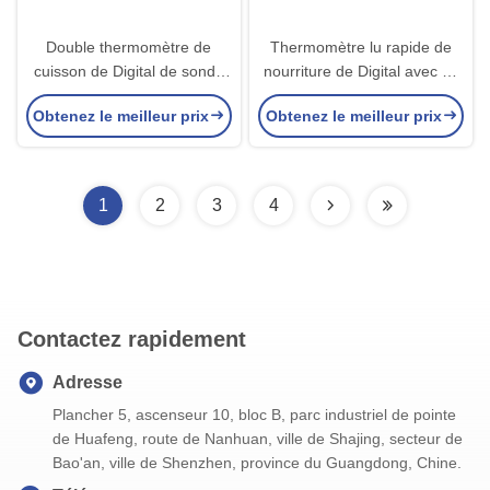
Double thermomètre de
Thermomètre lu rapide de
cuisson de Digital de sonde
nourriture de Digital avec de
de viande pour griller des
doubles sondes pour le four
Obtenez le meilleur prix
Obtenez le meilleur prix
fumeurs
de fumeur de liquides
1
2
3
4
Contactez rapidement
Adresse
Plancher 5, ascenseur 10, bloc B, parc industriel de pointe
de Huafeng, route de Nanhuan, ville de Shajing, secteur de
Bao'an, ville de Shenzhen, province du Guangdong, Chine.