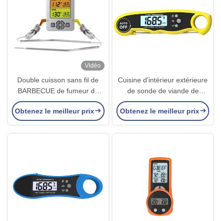
Vidéo
Double cuisson sans fil de
Cuisine d'intérieur extérieure
BARBECUE de fumeur de
de sonde de viande de
bifteck de thermomètre de
double thermomètre
Obtenez le meilleur prix
Obtenez le meilleur prix
viande de sonde
numérique de sonde de
fumeur